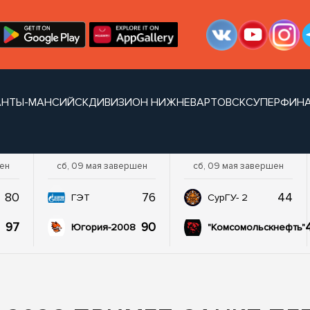
АНТЫ-МАНСИЙСК
ДИВИЗИОН НИЖНЕВАРТОВСК
СУПЕРФИНА
шен
сб, 09 мая завершен
сб, 09 мая завершен
80
76
44
ГЭТ
СурГУ- 2
97
90
Югория-2008
"Комсомольскнефть"