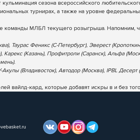
ет кульминация сезона всероссийского любительског
иональных турнирах, а также на уровне федеральны
ие команды МЛБЛ текущего розыгрыша. Напомним, ч
ква), Таурас Феникс (С-Петербург), Эверест (Кропотки
), Карекс (Казань), Профитроли (Саранск), Альфа (Мос
мень).
Акулы (Владивосток), Автодор (Москва), IPBL Десерт (
ей вайлд-кард, которые добавят искры в и без того
ovebasket.ru