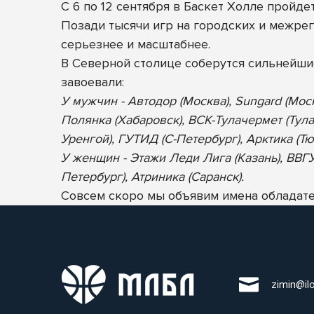
С 6 по 12 сентября в Баскет Холле пройд
Позади тысячи игр на городских и межрег
серьезнее и масштабнее.
В Северной столице соберутся сильнейш
завоевали:
У мужчин - Автодор (Москва), Sungard (Мос
Полянка (Хабаровск), ВСК-Тулачермет (Тула
Уренгой), ГУТИД (С-Петербург), Арктика (Тю
У женщин - Этажи Леди Лига (Казань), ВВГУ-
Петербург), Атриника (Саранск).
Совсем скоро мы объявим имена обладател
zimin@il