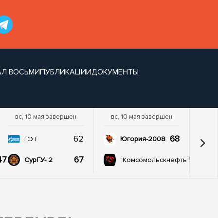
Л ВОСЬМИ
ПУБЛИКАЦИИ
ДОКУМЕНТЫ
вс, 10 мая завершен
вс, 10 мая завершен
62
68
ГЭТ
Югория-2008
47
67
57
СурГУ- 2
"Комсомольскнефть"